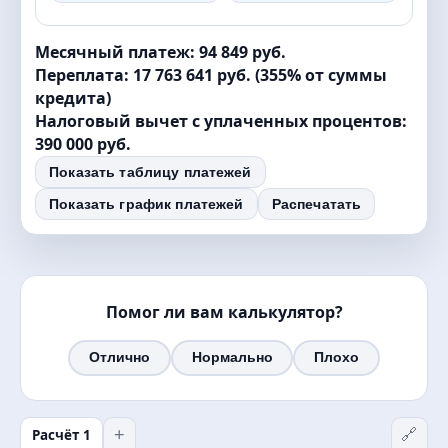
9
9
7
7
6
5
4
4
3
9
9
8
8
7
6
5
5
4
Месячный платеж
:
94 849 руб.
Переплата
:
17 763 641 руб.
(
355
% от суммы
9
9
8
7
6
6
5
кредита)
9
8
7
7
6
Налоговый вычет с уплаченных процентов:
9
8
8
7
390 000 руб.
9
9
8
Показать
таблицу платежей
9
Показать график платежей
Распечатать
Помог ли вам калькулятор?
Отлично
Нормально
Плохо
+
Расчёт 1
🔗